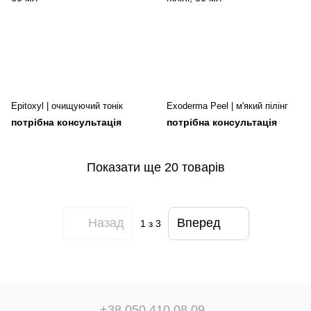
Epitoxyl | очищуючий тонік
Exoderma Peel | м'який пілінг
потрібна консультація
потрібна консультація
Показати ще 20 товарів
Назад
Вперед
1
з 3
+38 050 410 08 09