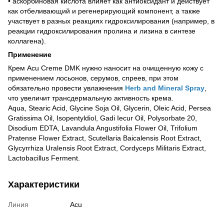
• аскорбиновая кислота влияет как антиоксидант и действует
как отбеливающий и регенерирующий компонент, а также
участвует в разных реакциях гидроксилирования (например, в
реакции гидроксилирования пролина и лизина в синтезе
коллагена).
Применение
Крем Acu Creme DMK нужно наносит на очищенную кожу с
применением лосьонов, серумов, спреев, при этом
обязательно провести увлажнения
Herb and Mineral Spray
,
что увеличит трансдермальную активность крема.
Aqua, Stearic Acid, Glycine Soja Oil, Glycerin, Oleic Acid, Persea
Gratissima Oil, Isopentyldiol, Gadi Iecur Oil, Polysorbate 20,
Disodium EDTA, Lavandula Angustifolia Flower Oil, Trifolium
Pratense Flower Extract, Scutellaria Baicalensis Root Extract,
Glycyrrhiza Uralensis Root Extract, Cordyceps Militaris Extract,
Lactobacillus Ferment.
Характеристики
Линия
Acu