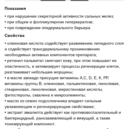
Показания
• при нарушении секреторной активности сальных желез;
• при общем и фолликулярном гиперкератозе;
• при повреждении эпидермального барьера.
Свойства
• олеиновая кислота содействует разжижению липидного слоя
и содействует трансдермальному проникновению
необходимых активных компонентов препарата;
• ретинил пальмитат смягчает кожу, при этом повышает ее
эластичность, и активизирует процессы регенерации клеток,
разглаживает небольшие морщины;
• в масле авокадо присущие витамины А,С, D, Е, К, РР,
витамины группы В, олеиновая, пальмитиновая, линолевая,
стеариновая, линоленовая, миристиновая кислоты,
фитостеролы, сквалена и микроэлементы;
• масло из семян подсолнечника владеет сильным
увлажняющим и регенерирующим свойствами;
• экстракт эвкалипта действует как противовоспалительный и
бактерицидный, ранозаживляющий и вяжущий, а также
тонизирующий компонент;