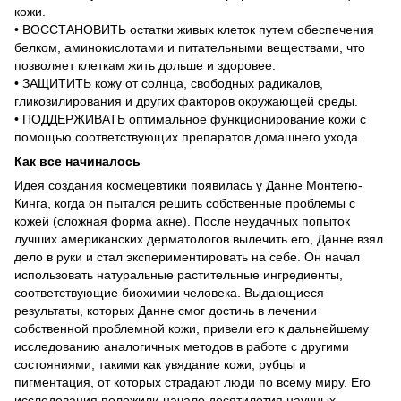
кожи.
• ВОССТАНОВИТЬ остатки живых клеток путем обеспечения
белком, аминокислотами и питательными веществами, что
позволяет клеткам жить дольше и здоровее.
• ЗАЩИТИТЬ кожу от солнца, свободных радикалов,
гликозилирования и других факторов окружающей среды.
• ПОДДЕРЖИВАТЬ оптимальное функционирование кожи с
помощью соответствующих препаратов домашнего ухода.
Как все начиналось
Идея создания космецевтики появилась у Данне Монтегю-
Кинга, когда он пытался решить собственные проблемы с
кожей (сложная форма акне). После неудачных попыток
лучших американских дерматологов вылечить его, Данне взял
дело в руки и стал экспериментировать на себе. Он начал
использовать натуральные растительные ингредиенты,
соответствующие биохимии человека. Выдающиеся
результаты, которых Данне смог достичь в лечении
собственной проблемной кожи, привели его к дальнейшему
исследованию аналогичных методов в работе с другими
состояниями, такими как увядание кожи, рубцы и
пигментация, от которых страдают люди по всему миру. Его
исследования положили начало десятилетия научных