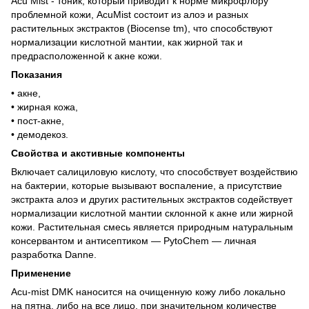
Acu Mist - тоник, который приводит к норме микрофлору
проблемной кожи, AcuMist состоит из алоэ и разных
растительных экстрактов (Biocense tm), что способствуют
нормализации кислотной мантии, как жирной так и
предрасположенной к акне кожи.
Показания
• акне,
• жирная кожа,
• пост-акне,
• демодекоз.
Свойства и акстивные компоненты
Включает салициловую кислоту, что способствует воздействию
на бактерии, которые вызывают воспаление, а присутствие
экстракта алоэ и других растительных экстрактов содействует
нормализации кислотной мантии склонной к акне или жирной
кожи. Растительная смесь является природным натуральным
консервантом и антисептиком — PytoChem — личная
разработка Danne.
Применение
Acu-mist DMK наносится на очищенную кожу либо локально
на пятна, либо на все лицо, при значительном количестве