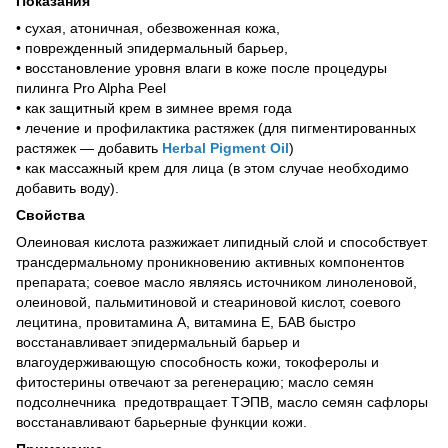
Показания
• сухая, атоничная, обезвоженная кожа,
• поврежденный эпидермальный барьер,
• восстановление уровня влаги в коже после процедуры
пилинга Pro Alpha Peel
• как защитный крем в зимнее время года
• лечение и профилактика растяжек (для пигментированных
растяжек — добавить
Herbal Pigment Oil
)
• как массажный крем для лица (в этом случае необходимо
добавить воду).
Свойства
Олеиновая кислота разжижает липидный слой и способствует
трансдермальному проникновению активных компонентов
препарата; соевое масло являясь источником линоленовой,
олеиновой, пальмитиновой и стеариновой кислот, соевого
лецитина, провитамина А, витамина Е, БАВ быстро
восстанавливает эпидермальный барьер и
влагоудерживающую способность кожи, токоферолы и
фитостерины отвечают за регенерацию; масло семян
подсолнечника предотвращает ТЭПВ, масло семян сафлоры
восстанавливают барьерные функции кожи.