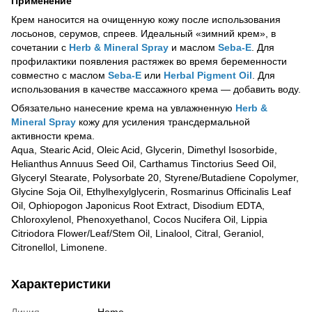
Применение
Крем наносится на очищенную кожу после использования
лосьонов, серумов, спреев. Идеальный «зимний крем», в
сочетании с
Herb & Mineral Spray
и маслом
Seba-E
. Для
профилактики появления растяжек во время беременности
совместно с маслом
Seba-E
или
Herbal Pigment Oil
. Для
использования в качестве массажного крема — добавить воду.
Обязательно нанесение крема на увлажненную
Herb &
Mineral Spray
кожу для усиления трансдермальной
активности крема.
Aqua, Stearic Acid, Oleic Acid, Glycerin, Dimethyl Isosorbide,
Helianthus Annuus Seed Oil, Carthamus Tinctorius Seed Oil,
Glyceryl Stearate, Polysorbate 20, Styrene/Butadiene Copolymer,
Glycine Soja Oil, Ethylhexylglycerin, Rosmarinus Officinalis Leaf
Oil, Ophiopogon Japonicus Root Extract, Disodium EDTA,
Chloroxylenol, Phenoxyethanol, Cocos Nucifera Oil, Lippia
Citriodora Flower/Leaf/Stem Oil, Linalool, Citral, Geraniol,
Citronellol, Limonene.
Характеристики
Линия
Home