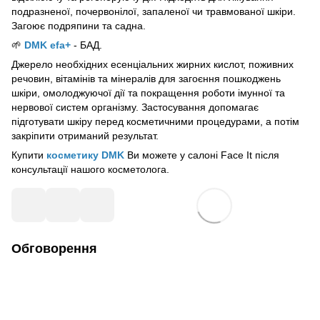
подразненої, почервонілої, запаленої чи травмованої шкіри.
Загоює подряпини та садна.
🌱
DMK efa+
- БАД.
Джерело необхідних есенціальних жирних кислот, поживних
речовин, вітамінів та мінералів для загоєння пошкоджень
шкіри, омолоджуючої дії та покращення роботи імунної та
нервової систем організму. Застосування допомагає
підготувати шкіру перед косметичними процедурами, а потім
закріпити отриманий результат.
Купити
косметику DMK
Ви можете у салоні Face It після
консультації нашого косметолога.
Обговорення