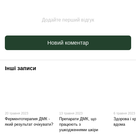
Додайте перший відгук
Новий коментар
Інші записи
20 травня 2023
13 травня 2023
6 травня 2023
Ферментотерапия ДМК -
Препарати ДМК, що
Здорова і к
який результат очікувати?
працюють з
вдома
ушкодженнями шкіри