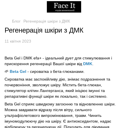
Блог
Регенерація шкіри з ДМК
Регенерація шкіри з ДМК
11 квітня 2023
Beta Gel і DMK efa+ - ідеальний дует для стимулювання і
прискорення регенерації Вашої шкіри від
DMK
.
🌱
Beta Gel
- сироватка з бета-глюканами.
Сироватка має заспокійливу дію, знімає подразнення та
почервоніння, зволожує шкіру. Містить бета-глюкан,
стимулятор клітин Лангерганса, який ініціює імунні та
репаративні функції шкіри як локально, так і системно.
Beta Gel сприяє швидкому загоєнню та відновленню шкіри.
Можна завдавати відразу після вітру, сильного
ультрафіолетового випромінювання, травм. Чинить
імуномодулюючу дію на шкіру. Є антиоксидантом, надає
відбілюючу та регенеруючу дії. Підходить для лікування