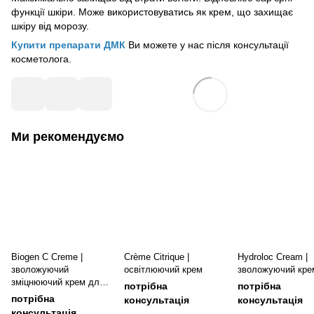
функції шкіри. Може використовуватись як крем, що захищає
шкіру від морозу.
Купити препарати ДМК
Ви можете у нас після консультації
косметолога.
Ми рекомендуємо
Biogen C Creme |
Crème Citrique |
Hydroloc Cream |
зволожуючий
освітлюючий крем
зволожуючий кре
зміцнюючий крем для
потрібна
потрібна
зрілої шкіри
потрібна
консультація
консультація
консультація