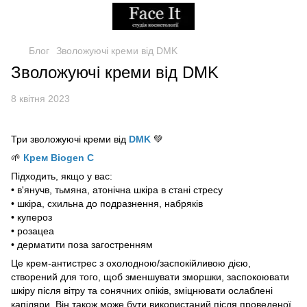
Блог
Зволожуючі креми від DMK
Зволожуючі креми від DMK
8 квітня 2023
Три зволожуючі креми від
DMK
💚
🌱
Крем Biogen C
Підходить, якщо у вас:
• в'янучв, тьмяна, атонічна шкіра в стані стресу
• шкіра, схильна до подразнення, набряків
• купероз
• розацеа
• дерматити поза загостренням
Це крем-антистрес з охолодною/заспокійливою дією,
створений для того, щоб зменшувати зморшки, заспокоювати
шкіру після вітру та сонячних опіків, зміцнювати ослаблені
капіляри. Він також може бути використаний після проведеної