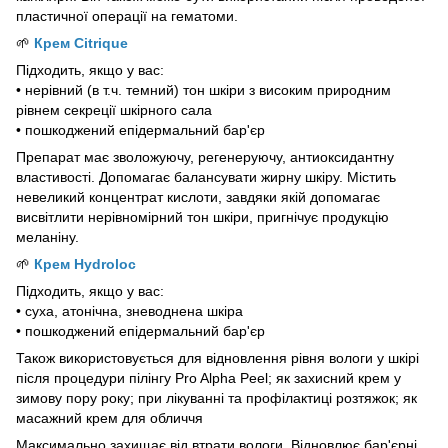
пластичної операції на гематоми.
🌱
Крем Citrique
Підходить, якщо у вас:
• нерівний (в т.ч. темний) тон шкіри з високим природним
рівнем секреції шкірного сала
• пошкоджений епідермальний бар'єр
Препарат має зволожуючу, регенеруючу, антиоксидантну
властивості. Допомагає балансувати жирну шкіру. Містить
невеликий концентрат кислоти, завдяки якій допомагає
висвітлити нерівномірний тон шкіри, пригнічує продукцію
меланіну.
🌱
Крем Hydroloc
Підходить, якщо у вас:
• суха, атонічна, зневоднена шкіра
• пошкоджений епідермальний бар'єр
Також використовується для відновлення рівня вологи у шкірі
після процедури пілінгу Pro Alpha Peel; як захисний крем у
зимову пору року; при лікуванні та профілактиці розтяжок; як
масажний крем для обличчя
Максимально захищає від втрати вологи. Відновлює бар'єрні