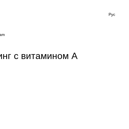
Рус
ram
инг с витамином А