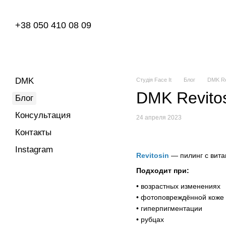
Перейти к основному контенту
+38 050 410 08 09
DMK
Студія Face It
Блог
DMK Re
DMK Revito
Блог
Консультация
24 апреля 2023
Контакты
Instagram
Revitosin
— пилинг с вита
Подходит при:
• возрастных изменениях
• фотоповреждённой коже
• гиперпигментации
• рубцах