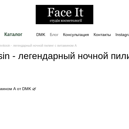
Каталог
DMK
Блог
Консультация
Контакты
Instag
vitosin - легендарный ночной пилинг с витамином А
sin - легендарный ночной пил
мином А от DMK 🌿