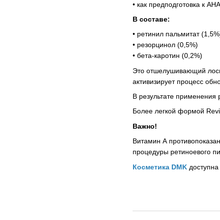
• как предподготовка к А
В составе:
• ретинил пальмитат (1,5%
• резорцинол (0,5%)
• бета-каротин (0,2%)
Это отшелушивающий лосьо
активизирует процесс обн
В результате применения 
Более легкой формой Revi
Важно!
​​Витамин А противопоказ
процедуры ретиноевого пи
Косметика DMK
доступна 