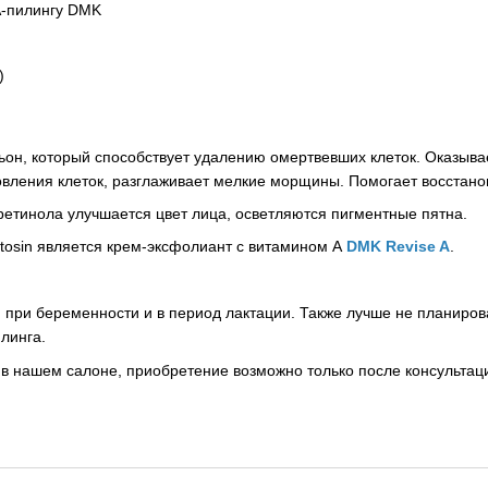
НА-пилингу DMK
)
н, который способствует удалению омертвевших клеток. Оказывае
овления клеток, разглаживает мелкие морщины. Помогает восстанов
ретинола улучшается цвет лица, осветляются пигментные пятна.
tosin является крем-эксфолиант с витамином А
DMK Revise A
.
ан при беременности и в период лактации. Также лучше не планиро
линга.
в нашем салоне, приобретение возможно только после консультац